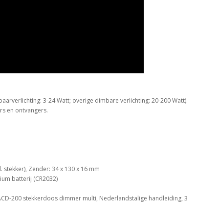
arverlichting: 3-24 Watt; overige dimbare verlichting: 20-200 Watt).
rs en ontvangers.
. stekker), Zender: 34 x 130 x 16 mm
ium batterij (CR2032)
ACD-200 stekkerdoos dimmer multi, Nederlandstalige handleiding, 3