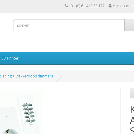
+31 (0) 6 - 412 33 177
Mijn account
3D Printer
iening + Stekkerdoos dimmers