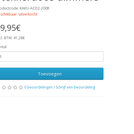
oductcode: KAKU-ACD2-200R
schikbaar: uitverkocht
9,95€
cl. BTW: 41,28€
ntal
Toevoegen
0 beoordelingen
/
Schrijf een beoordeling