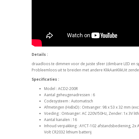
Details :
draadloos te dimmen voor de juiste sfeer (dimbare LED en spa
Probleemloos uit te breiden met andere KlikAanKlikUit zende
Specificaties :
Model : ACD2-200R
Aantal geheugenadressen : 6
Codesysteem : Automatisch
Afmetingen (HxBxD) : Ontvanger: 98 x 53 x 32 mm (excl
Voeding : Ontvanger: AC 220V/50Hz, Zender: 1x 3V lith
Aantal kanalen : 16
Inhoud verpakking : AYCT-102 afstandsbediening, 2x 
Volt CR2032 lithium batterij