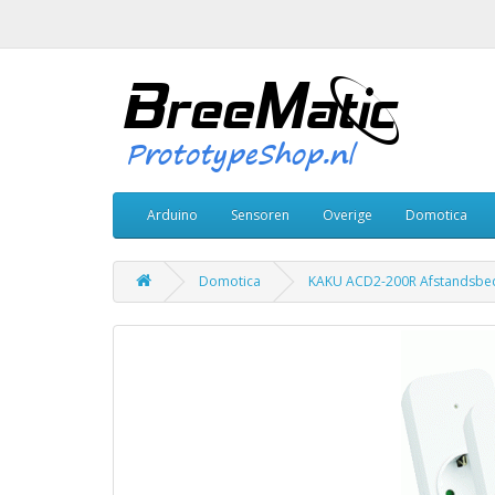
Arduino
Sensoren
Overige
Domotica
Domotica
KAKU ACD2-200R Afstandsbed