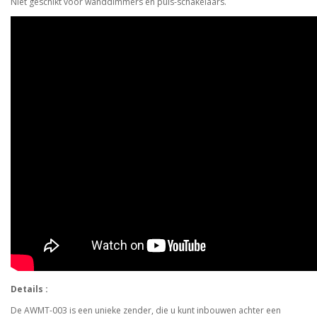
Niet geschikt voor wanddimmers en puls-schakelaars.
Details :
De AWMT-003 is een unieke zender, die u kunt inbouwen achter een