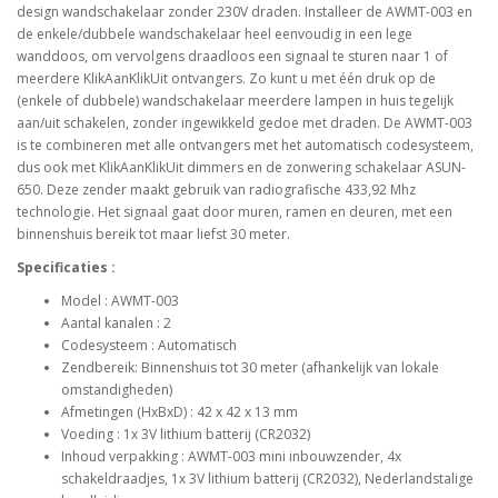
design wandschakelaar zonder 230V draden. Installeer de AWMT-003 en
de enkele/dubbele wandschakelaar heel eenvoudig in een lege
wanddoos, om vervolgens draadloos een signaal te sturen naar 1 of
meerdere KlikAanKlikUit ontvangers. Zo kunt u met één druk op de
(enkele of dubbele) wandschakelaar meerdere lampen in huis tegelijk
aan/uit schakelen, zonder ingewikkeld gedoe met draden. De AWMT-003
is te combineren met alle ontvangers met het automatisch codesysteem,
dus ook met KlikAanKlikUit dimmers en de zonwering schakelaar ASUN-
650. Deze zender maakt gebruik van radiografische 433,92 Mhz
technologie. Het signaal gaat door muren, ramen en deuren, met een
binnenshuis bereik tot maar liefst 30 meter.
Specificaties :
Model : AWMT-003
Aantal kanalen : 2
Codesysteem : Automatisch
Zendbereik: Binnenshuis tot 30 meter (afhankelijk van lokale
omstandigheden)
Afmetingen (HxBxD) : 42 x 42 x 13 mm
Voeding : 1x 3V lithium batterij (CR2032)
Inhoud verpakking : AWMT-003 mini inbouwzender, 4x
schakeldraadjes, 1x 3V lithium batterij (CR2032), Nederlandstalige